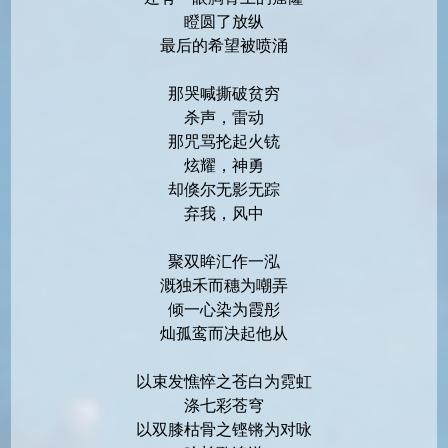
瞪圆了放纵
最后的希望被喷涌
那哭喊撕破贫穷
杀声，雷动
那咒骂抡起火铳
炫耀，神勇
却倏尔无影无踪
弃我，风中
聚双眸汇作一泓
溉独禾而穗为嘲弄
倾一心染为霞彤
灿孤鸾而决起他从
以束发憔悴之苍白为霓虹
涤七彩苍穹
以双膝枯骨之铿锵为对咏