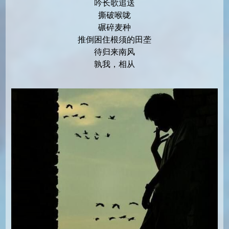
吟长歌追送
撕破喉咙
碾碎麦种
推倒困住根须的田垄
待归来南风
孰我，相从