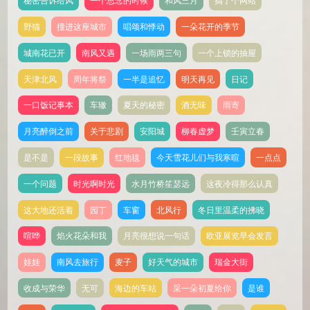
秘密告诉给风
一个思念的时候
和风三月
搞了个网站
野猫
撞进这座城市
唱颂和悸动
一朵花开的季节
城南花已开
南风又遇
一场雨两三句
一个上锁的抽屉
天津北风
周年将祭
一半是追忆
明天再见
日记
一口饭记事本
车辙
夏天的秘密
酒无味
雨寄
月亮醉倒之前
关于悲剧
安阳城
柳春虚梦
壬寅立春
是不是
一段故事
红地毯
今天雪花儿们与我寒暄
一点点
一个问题
时光啊时光
水月竹桥笙瑟远
这夜冷得那么认真
这大地还活着
园丁
车窗
北风行
冬日里温柔的拂晓
喧哗
焰火花朵和我
月亮很想说一句话
欧亚展览早会发言
娃娃
南风去旅行
麦子
好天气的城市
瑞金大街
收成与荣华
无可
海边的车站
采一朵初夏给你
是谁