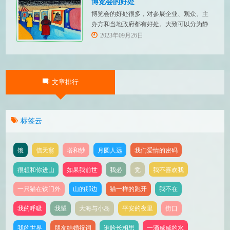
博览会的好处
博览会的好处很多，对参展企业、观众、主
办方和当地政府都有好处。大致可以分为静
态增值、动态获利和带动发展几个方面：
2023年09月26日
一、静态增值 （一）展示交流 通过博览会，
参展企业可以展示自己的产品和技术，让更
多的人了解和认识企业的产品和技术实力，
使企业软实力得到增值。观众则可以获取最
文章排行
新的产品和技术信息
标签云
饿
信天翁
塔和纱
月圆人远
我们爱情的密码
很想和你进山
如果我前世
我必
觉
我不喜欢我
一只猫在铁门外
山的那边
猫一样的跑开
我不在
我的呼吸
我望
大海与小岛
平安的夜里
街口
我的世界
朋友结婚祝词
谁吟长相思
一滴咸咸的水