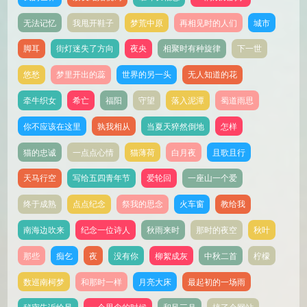
无法记忆
我甩开鞋子
梦荒中原
再相见时的人们
城市
脚耳
街灯迷失了方向
夜央
相聚时有种旋律
下一世
悠愁
梦里开出的蕊
世界的另一头
无人知道的花
牵牛织女
希亡
福阳
守望
落入泥潭
蜀道雨思
你不应该在这里
孰我相从
当夏天猝然倒地
怎样
猫的忠诚
一点点心情
猫薄荷
白月夜
且歌且行
天马行空
写给五四青年节
爱轮回
一座山一个爱
终于成熟
点点纪念
祭我的思念
火车窗
教给我
南海边吹来
纪念一位诗人
秋雨来时
那时的夜空
秋叶
那些
痴乞
夜
没有你
柳絮成灰
中秋二首
柠檬
数巡南柯梦
和那时一样
月亮大床
最起初的一场雨