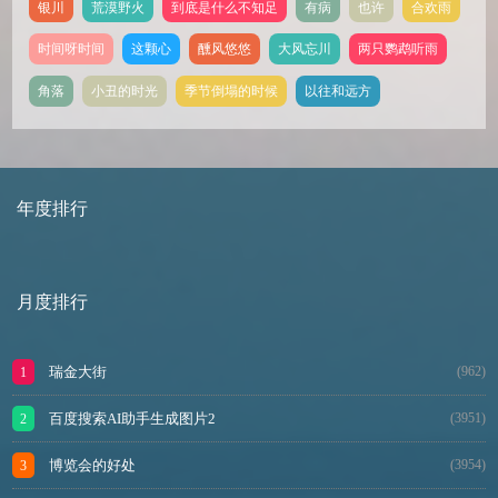
银川
荒漠野火
到底是什么不知足
有病
也许
合欢雨
时间呀时间
这颗心
醺风悠悠
大风忘川
两只鹦鹉听雨
角落
小丑的时光
季节倒塌的时候
以往和远方
年度排行
月度排行
瑞金大街
(962)
百度搜索AI助手生成图片2
(3951)
博览会的好处
(3954)