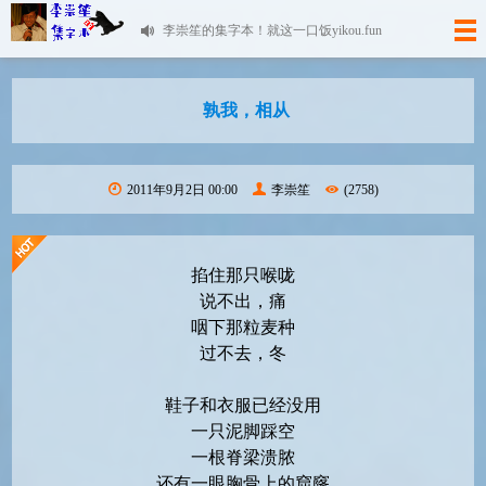
李崇笙的集字本！就这一口饭yikou.fun
孰我，相从
2011年9月2日 00:00
李崇笙
(2758)
掐住那只喉咙
说不出，痛
咽下那粒麦种
过不去，冬
鞋子和衣服已经没用
一只泥脚踩空
一根脊梁溃脓
还有一眼胸骨上的窟窿