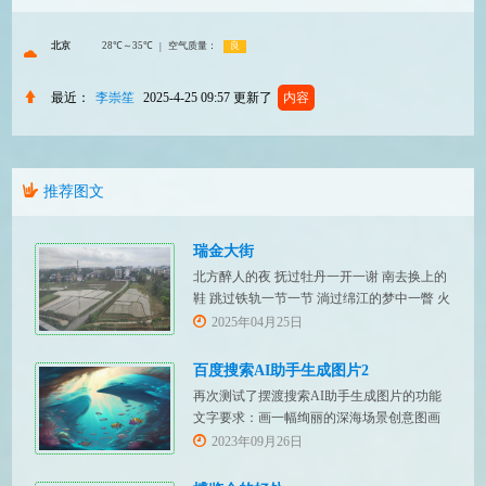
最近：
李崇笙
2025-4-25 09:57
更新了
内容
推荐图文
瑞金大街
北方醉人的夜 抚过牡丹一开一谢 南去换上的
鞋 跳过铁轨一节一节 淌过绵江的梦中一瞥 火
红招展的瑞金大街
2025年04月25日
百度搜索AI助手生成图片2
再次测试了摆渡搜索AI助手生成图片的功能
文字要求：画一幅绚丽的深海场景创意图画
文字要求：画一幅绚丽的森林场景创意图画
2023年09月26日
文字要求：画一幅绚丽的草原场景创意图画