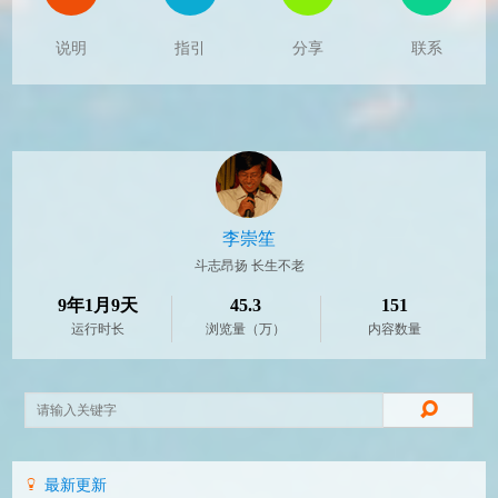
说明
指引
分享
联系
李崇笙
斗志昂扬 长生不老
9年1月9天
45.3
151
运行时长
浏览量（万）
内容数量
最新更新