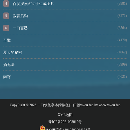
百度搜索AI助手生成图片
(3981)
教育后勤
(3271)
一口言己
(3564)
车辙
(4170)
夏天的秘密
(4062)
酒无味
(3999)
雨寄
(4621)
CopyRight © 2026 一口饭集字本|李崇笙|一口饭yikou.fun by www.yikou.fun
XML地图
豫ICP备2021003812号
豫公网安备41010502004874号