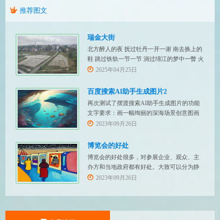
推荐图文
瑞金大街
北方醉人的夜 抚过牡丹一开一谢 南去换上的
鞋 跳过铁轨一节一节 淌过绵江的梦中一瞥 火
红招展的瑞金大街
2025年04月25日
百度搜索AI助手生成图片2
再次测试了摆渡搜索AI助手生成图片的功能
文字要求：画一幅绚丽的深海场景创意图画
文字要求：画一幅绚丽的森林场景创意图画
2023年09月26日
文字要求：画一幅绚丽的草原场景创意图画
博览会的好处
博览会的好处很多，对参展企业、观众、主
办方和当地政府都有好处。大致可以分为静
态增值、动态获利和带动发展几个方面：
2023年09月26日
一、静态增值 （一）展示交流 通过博览会，
参展企业可以展示自己的产品和技术，让更
多的人了解和认识企业的产品和技术实力，
使企业软实力得到增值。观众则可以获取最