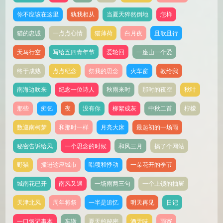
你不应该在这里
孰我相从
当夏天猝然倒地
怎样
猫的忠诚
一点点心情
猫薄荷
白月夜
且歌且行
天马行空
写给五四青年节
爱轮回
一座山一个爱
终于成熟
点点纪念
祭我的思念
火车窗
教给我
南海边吹来
纪念一位诗人
秋雨来时
那时的夜空
秋叶
那些
痴乞
夜
没有你
柳絮成灰
中秋二首
柠檬
数巡南柯梦
和那时一样
月亮大床
最起初的一场雨
秘密告诉给风
一个思念的时候
和风三月
搞了个网站
野猫
撞进这座城市
唱颂和悸动
一朵花开的季节
城南花已开
南风又遇
一场雨两三句
一个上锁的抽屉
天津北风
周年将祭
一半是追忆
明天再见
日记
一口饭记事本
车辙
夏天的秘密
酒无味
雨寄