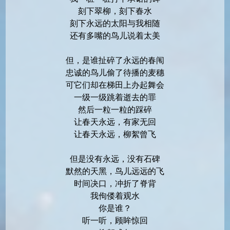
刻下翠柳，刻下春水
刻下永远的太阳与我相随
还有多嘴的鸟儿说着太美
但，是谁扯碎了永远的春闱
忠诚的鸟儿偷了待播的麦穗
可它们却在梯田上办起舞会
一级一级跳着逝去的罪
然后一粒一粒的踩碎
让春天永远，有家无回
让春天永远，柳絮曾飞
但是没有永远，没有石碑
默然的天黑，鸟儿远远的飞
时间决口，冲折了脊背
我佝偻着观水
你是谁？
听一听，顾眸惊回