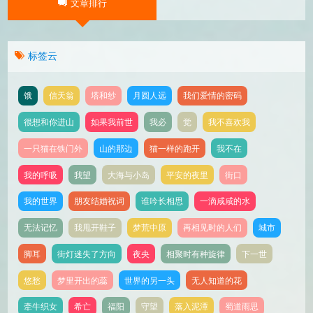
文章排行
新的产品和技术信息
标签云
饿
信天翁
塔和纱
月圆人远
我们爱情的密码
很想和你进山
如果我前世
我必
觉
我不喜欢我
一只猫在铁门外
山的那边
猫一样的跑开
我不在
我的呼吸
我望
大海与小岛
平安的夜里
街口
我的世界
朋友结婚祝词
谁吟长相思
一滴咸咸的水
无法记忆
我甩开鞋子
梦荒中原
再相见时的人们
城市
脚耳
街灯迷失了方向
夜央
相聚时有种旋律
下一世
悠愁
梦里开出的蕊
世界的另一头
无人知道的花
牵牛织女
希亡
福阳
守望
落入泥潭
蜀道雨思