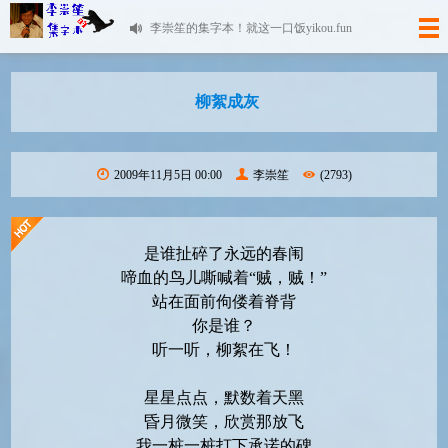
李崇笙的集字本！就这一口饭yikou.fun
柳絮成灰
2009年11月5日 00:00
李崇笙
(2793)
是谁扯碎了永远的春闱
啼血的鸟儿嘶喊着“贼，贼！”
站在面前佝偻着脊背
你是谁？
听一听，柳絮在飞！
星星点点，默数着天黑
昏月微笑，欣赏那放飞
我一桩一桩打下承诺的碑