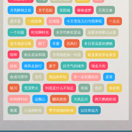
月亮醉倒之前
关于悲剧
安阳城
柳春虚梦
壬寅立春
是不是
一段故事
红地毯
今天雪花儿们与我寒暄
一点点
一个问题
时光啊时光
水月竹桥笙瑟远
这夜冷得那么认真
这大地还活着
园丁
车窗
北风行
冬日里温柔的拂晓
喧哗
焰火花朵和我
月亮很想说一句话
欧亚展览早会发言
娃娃
南风去旅行
麦子
好天气的城市
瑞金大街
收成与荣华
无可
海边的车站
采一朵初夏给你
是谁
银川
荒漠野火
到底是什么不知足
有病
也许
合欢雨
时间呀时间
这颗心
醺风悠悠
大风忘川
两只鹦鹉听雨
角落
小丑的时光
季节倒塌的时候
以往和远方